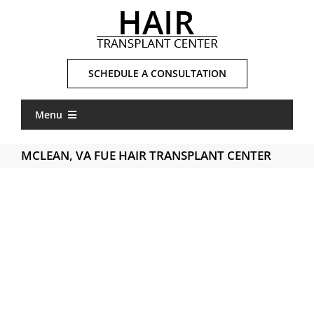
Skip
to
content
SCHEDULE A CONSULTATION
Menu
Home
MCLEAN, VA FUE HAIR TRANSPLANT CENTER
What is FUE
Types of FUE
About Us
Locations
Gallery