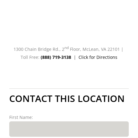
Costs
CONTACT US
nd
1300 Chain Bridge Rd., 2
Floor, McLean, VA 22101 |
Toll Free:
(888) 719-3138
|
Click for Directions
CONTACT THIS LOCATION
First Name: